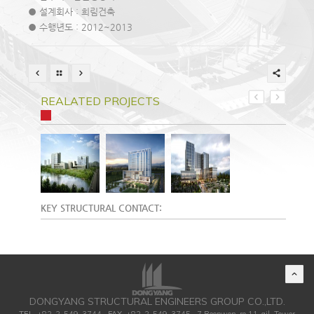
● 설계회사 : 희림건축
● 수행년도 : 2012~2013
REALATED PROJECTS
KEY STRUCTURAL CONTACT:
DONGYANG STRUCTURAL ENGINEERS GROUP CO.,LTD.