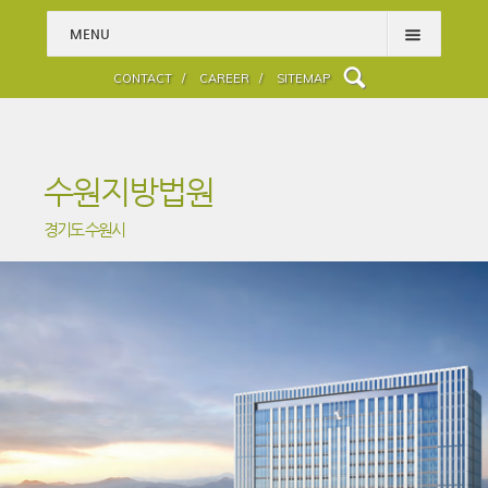
MENU
HOME
CONTACT /
CAREER /
SITEMAP
PROJECTS
PEOPLE
수원지방법원
ABOUT
경기도 수원시
WHAT WE DO
ENGINEERING SPECIALTY
BLOG