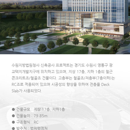
수원지방법원청사 신축공사 프로젝트는 경기도 수원시 영통구 광
교택지개발지구에 위치하고 있으며, 지상 17층, 지하 1층의 철근
콘크리트조/철골조 건물이다. 고층부는 철골조/저층부(7층이하)는
RC조로 적용되어 있으며 시공성의 향상을 위하여 전층을 Deck
Slab가 사용되었다.
● 건물규모 : 지상 17층, 지하1층
● 건물높이 : 79.85m
● 구조형식 : RC
● 발주처 : 법원행정처