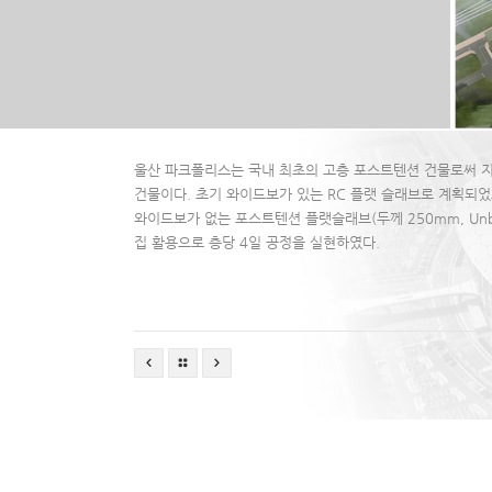
울산 파크폴리스는 국내 최초의 고층 포스트텐션 건물로써 지상
건물이다. 초기 와이드보가 있는 RC 플랫 슬래브로 계획되었
와이드보가 없는 포스트텐션 플랫슬래브(두께 250mm, Unbo
집 활용으로 층당 4일 공정을 실현하였다.
● 연면적 : 72,004.59㎡
● 건물규모 : 지상39층, 지하6층
● 건물높이 : 142.3m
● 구조형식 : RC + Post-Tension Slab
● 설계회사 : 거림건축
● 시공사 : 코오롱건설
● 수행년도 : 2006~2007