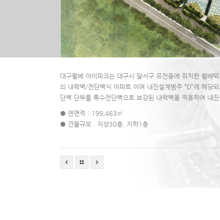
대구월배 아이파크는 대구시 달서구 유천동에 위치한 월배택
의 내력벽/전단벽식 아파트 이며 내진설계범주 “D”에 해당되
단벽 단부를 특수전단벽으로 보강된 내력벽을 적용하여 내진
● 연면적 : 199,463㎡
● 건물규모 : 지상30층, 지하1층
● 건물높이 : 124m
● 구조형식 : RC/Shear Wall
● 발주처 : 현대산업개발
● 설계회사 : 보을건축, ANU건축
● 시공사 : 현대산업개발
● 수행년도 : 2012