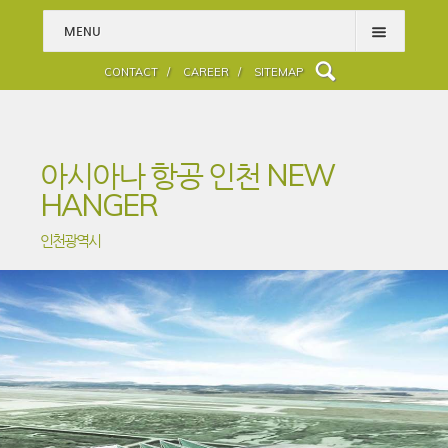
MENU
HOME
CONTACT /
CAREER /
SITEMAP
PROJECTS
PEOPLE
아시아나 항공 인천 NEW
ABOUT
HANGER
WHAT WE DO
인천광역시
ENGINEERING SPECIALTY
BLOG